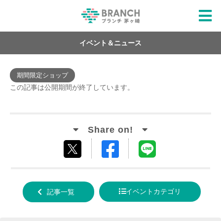
イベント＆ニュース
期間限定ショップ
この記事は公開期間が終了しています。
Facebook
LINE
tweet
でシ
で送
する
ェア
る
イベントカテゴリ
記事一覧
する