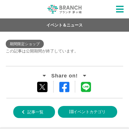
イベント＆ニュース
期間限定ショップ
この記事は公開期間が終了しています。
Facebook
LINE
tweet
でシ
で送
する
ェア
る
イベントカテゴリ
記事一覧
する