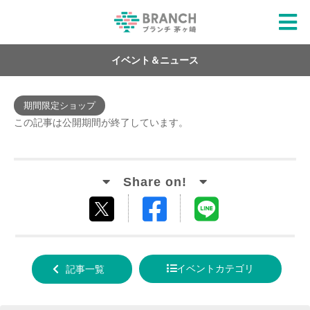
イベント＆ニュース
期間限定ショップ
この記事は公開期間が終了しています。
Facebook
LINE
tweet
でシ
で送
する
ェア
る
イベントカテゴリ
記事一覧
する