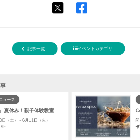
Facebook
tweet
でシ
する
ェア
する
イベントカテゴリ
記事一覧
記事
ニュース
』夏休み！親子体験教室
C
月8日（土）～8月11日（火）
ASE