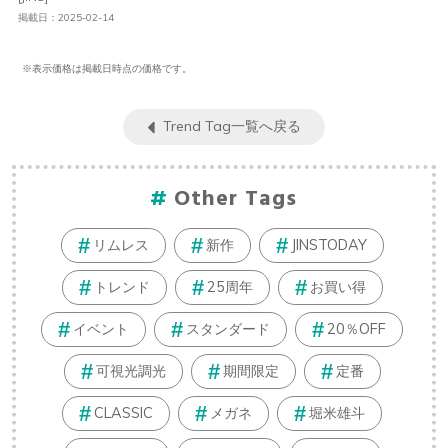
掲載日：2025-02-14
※表示価格は掲載日時点の価格です。
Trend Tag一覧へ戻る
Other Tags
リムレス
新作
JINSTODAY
トレンド
25周年
お買い得
イベント
スタンダード
20％OFF
可視光調光
期間限定
定番
CLASSIC
メガネ
堀米雄斗