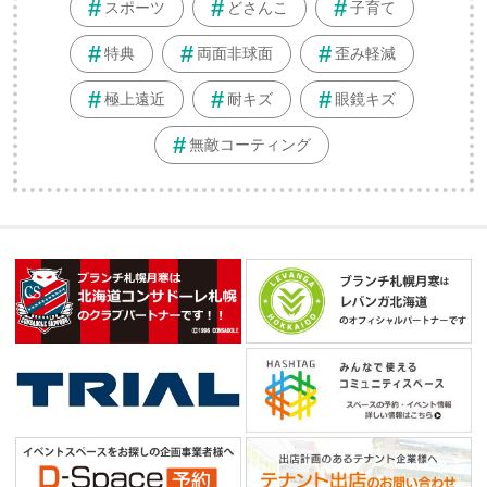
スポーツ
どさんこ
子育て
特典
両面非球面
歪み軽減
極上遠近
耐キズ
眼鏡キズ
無敵コーティング