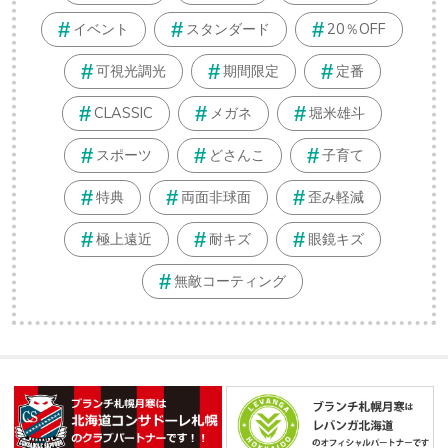
イベント
スタンダード
20％OFF
可視光調光
期間限定
定番
CLASSIC
メガネ
堀米雄斗
スポーツ
どさんこ
子育て
特典
両面非球面
歪み軽減
極上遠近
耐キズ
眼鏡キズ
無敵コーティング