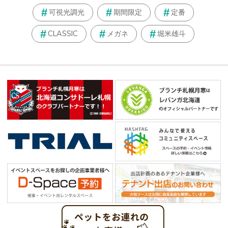
可視光調光
期間限定
定番
CLASSIC
メガネ
堀米雄斗