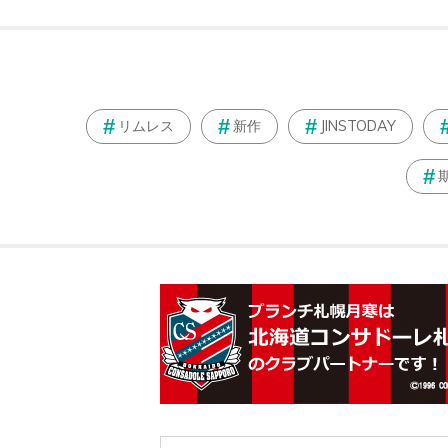
リムレス
新作
JINSTODAY