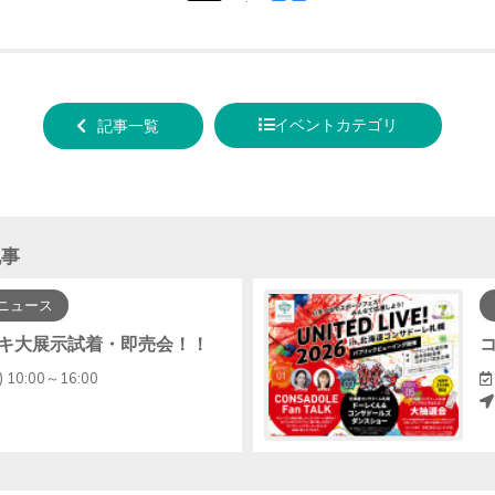
tweet
でシ
する
ェア
する
イベントカテゴリ
記事一覧
記事
ニュース
キ大展示試着・即売会！！
 10:00～16:00