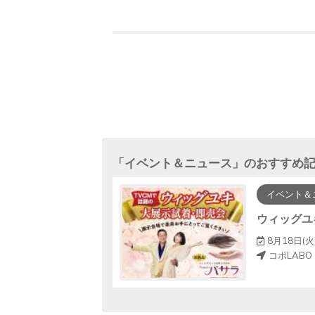
「
イベント＆ニュース
」のおすすめ
イベント＆
ダー🍉
ウィッグユ
ゃぶ川
8月18日(火)
コポLABO