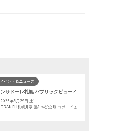
イベント＆ニュース
コンサドーレ札幌 パブリックビューイング開催！
2026年8月29日(土)
BRANCH札幌月寒 屋外特設会場 コポロパ 芝生広場