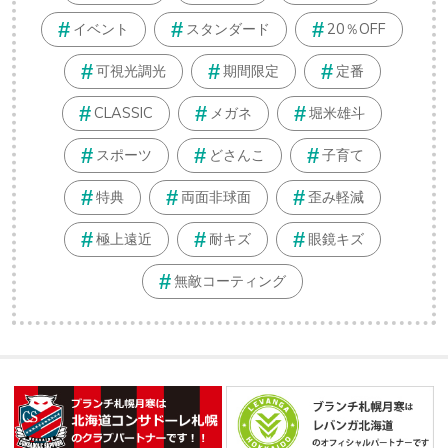
イベント
スタンダード
20％OFF
可視光調光
期間限定
定番
CLASSIC
メガネ
堀米雄斗
スポーツ
どさんこ
子育て
特典
両面非球面
歪み軽減
極上遠近
耐キズ
眼鏡キズ
無敵コーティング