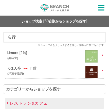
ショップ検索 [50音順からショップを探す]
ら行
※ショップ名をクリックすると詳しい情報がご覧になれます。
Limore
[
2階
]
美容室
ろまん亭
[
1階
]
new!
洋菓子販売
カテゴリーからショップを探す
レストラン&カフェ