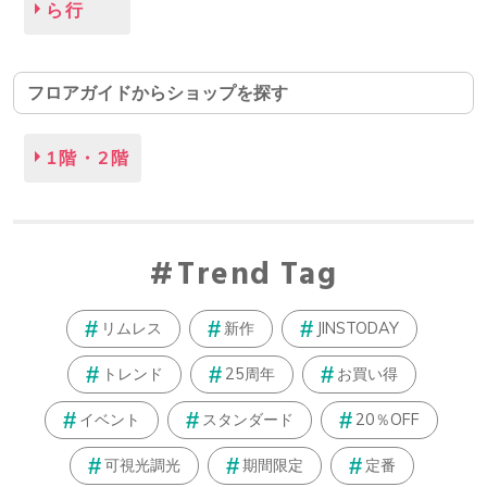
ら行
フロアガイドからショップを探す
1階・2階
Trend Tag
リムレス
新作
JINSTODAY
トレンド
25周年
お買い得
イベント
スタンダード
20％OFF
可視光調光
期間限定
定番