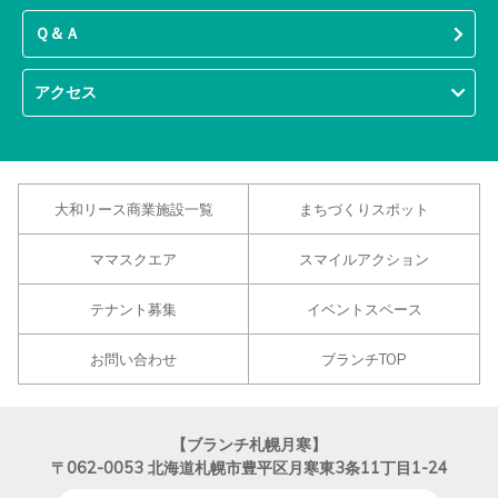
Ｑ＆Ａ
アクセス
大和リース商業施設一覧
まちづくりスポット
ママスクエア
スマイルアクション
テナント募集
イベントスペース
お問い合わせ
ブランチTOP
【ブランチ札幌月寒】
〒062-0053
北海道札幌市豊平区月寒東3条11丁目1-24