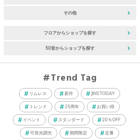
その他
フロアからショップを探す
50音からショップを探す
Trend Tag
リムレス
新作
JINSTODAY
トレンド
25周年
お買い得
イベント
スタンダード
20％OFF
可視光調光
期間限定
定番