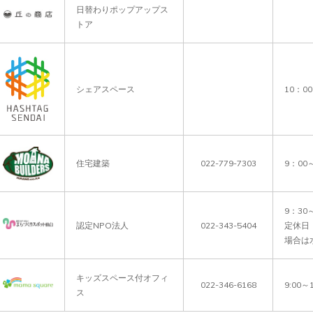
日替わりポップアップス
トア
シェアスペース
10：0
住宅建築
022-779-7303
9：00
9：30～
認定NPO法人
022-343-5404
定休日
場合は
キッズスペース付オフィ
022-346-6168
9:00
ス