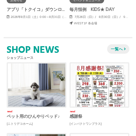
お知らせ
イベント＆ニュース
アプリ「トクイコ」ダウンロードで豪華賞品が当たる！
毎月恒例 KIDS★ DAY
2026年8月1日（土）0:00～8月31日（月）23:59
7月26日（日）/ 8月30日（日）/ 9月27日（日）
WEST1F 各会場
SHOP NEWS
一覧へ
ショップニュース
new!
new!
ペット用のひんやりベッド♪
感謝祭
[ニトリデコホーム]
[インパクトワンプラス]