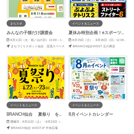
まちスポ
イベント＆ニュース
みんなの子猫だけ譲渡会
夏休み特別企画！eスポーツ体験会 in ブランチ仙台
8月11日（火・祝／山の日）13:00～16:00
8月15日（土）、8月16日（日）12:00～16:30
まちづくりスポット仙台 交流スペース
BRANCH仙台WEST 丘の商店
イベント＆ニュース
イベント＆ニュース
BRANCH仙台 夏祭り を開催いたします！！
8月イベントカレンダー
開催日：8月22日（土）・8月23日（日）開催時間：12：00～19：00
BRANCH仙台 WEST1F 中央広場