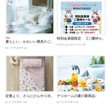
特別会員様限定 【ご優待セール】
new!
夏らしい、かわいい寝具のご紹介♪
[うさちゃんクリーニング]
[ニトリデコホーム]
定番より、さらにひんやり冷たさ長持ち！
デコホームの夏の新商品♪
[ニトリデコホーム]
[ニトリデコホーム]