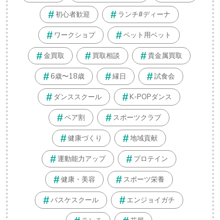
初心者歓迎
ランチ#ディーナ
ワークショプ
ペット用ベット
金買取
買取相談
貴金属買取
6歳〜18歳
縁日
試食会
ダンススクール
K-POPダンス
ペア割
スポーツクラブ
健康づくり
地域貢献
運動能力アップ
プロテイン
健康・美容
スポーツ栄養
バスケスクール
エンジョイガチ