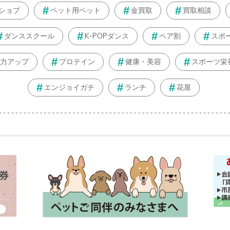
ショプ
ペット用ベット
金買取
買取相談
ダンススクール
K-POPダンス
ペア割
スポ
力アップ
プロテイン
健康・美容
スポーツ栄
エンジョイガチ
ランチ
花屋