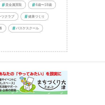
貴金属買取
6歳〜18歳
ーツクラブ
健康づくり
養
バスケスクール