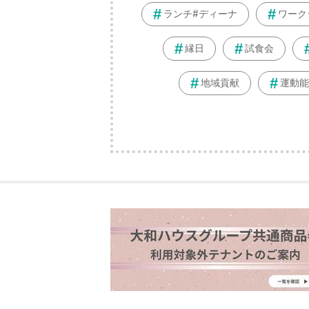
ランチ#ディーナ
ワーク
縁日
試食会
地域貢献
運動能