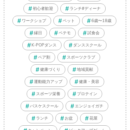
初心者歓迎
ランチ#ディーナ
ワークショプ
ペット
6歳〜18歳
縁日
ペテモ
試食会
K-POPダンス
ダンススクール
ペア割
スポーツクラブ
健康づくり
地域貢献
運動能力アップ
健康・美容
スポーツ栄養
プロテイン
バスケスクール
エンジョイガチ
ランチ
お盆
花屋