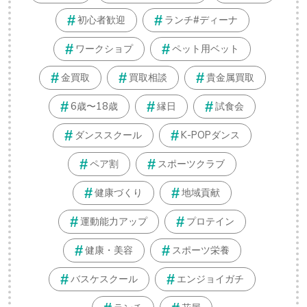
初心者歓迎
ランチ#ディーナ
ワークショプ
ペット用ベット
金買取
買取相談
貴金属買取
6歳〜18歳
縁日
試食会
ダンススクール
K-POPダンス
ペア割
スポーツクラブ
健康づくり
地域貢献
運動能力アップ
プロテイン
健康・美容
スポーツ栄養
バスケスクール
エンジョイガチ