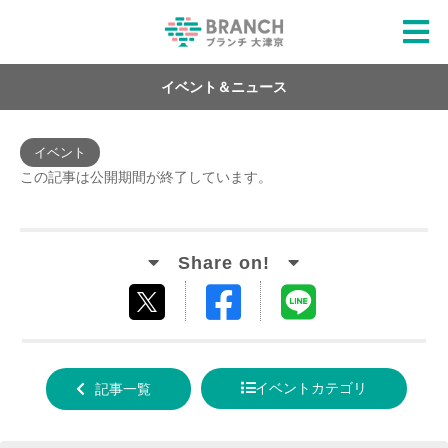
イベント＆ニュース
イベント
この記事は公開期間が終了しています。
Facebook
LINE
tweet
でシ
で送
する
ェア
る
イベントカテゴリ
記事一覧
する