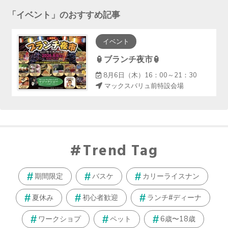
「
イベント
」のおすすめ記事
イベント
🏮ブランチ夜市🏮
8月6日（木）16：00～21：30
マックスバリュ前特設会場
Trend Tag
期間限定
バスケ
カリーライスナン
夏休み
初心者歓迎
ランチ#ディーナ
ワークショプ
ペット
6歳〜18歳