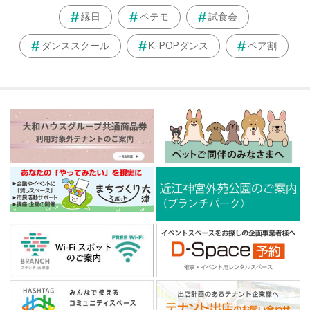
縁日
ペテモ
試食会
ダンススクール
K-POPダンス
ペア割