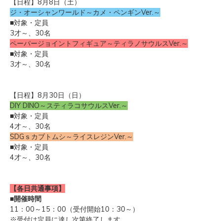
【日程】8月8日（土）
ジ・オーシャンワールド～カメ・ペンギンVer.～
■対象・定員
3才～、30名
ペーパージョイントフィギュア
～ティラノサウルスVer.～
■対象・定員
3才～、30名
【日程】8月30日（日）
DIY DINO～スティラコサウルスVer.～
■対象・定員
4才～、30名
SDGｓカブトムシ～ライスレジンVer.～
■対象・定員
4才～、30名
【各日共通事項】
■開催時間
11：00～15：00（受付開始10：30～）
※受付は定員に達し次第終了します