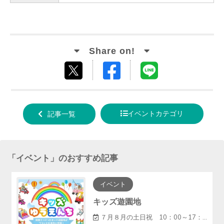
Facebook
LINE
tweet
でシ
で送
する
ェア
る
イベントカテゴリ
記事一覧
する
「
イベント
」のおすすめ記事
イベント
キッズ遊園地
７月８月の土日祝 10：00～17：00（12～13休憩）