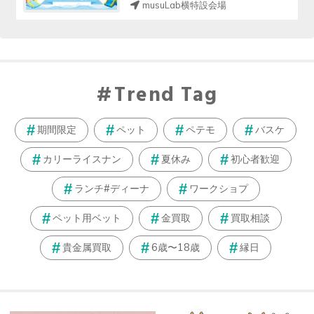
musuLab横特設会場
Trend Tag
期間限定
ペット
ペテモ
バスケ
カリーライスナン
夏休み
初心者歓迎
ランチ#ディーナ
ワークショプ
ペット用ベット
金買取
買取相談
貴金属買取
6歳〜18歳
縁日