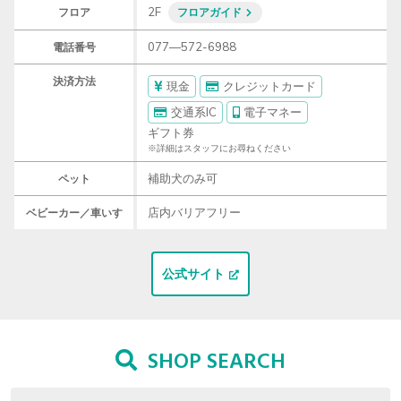
2F
フロア
フロアガイド
077―572-6988
電話番号
決済方法
現金
クレジットカード
交通系IC
電子マネー
ギフト券
※詳細はスタッフにお尋ねください
補助犬のみ可
ペット
店内バリアフリー
ベビーカー／車いす
公式サイト
SHOP SEARCH