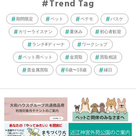
Trend Tag
期間限定
ペット
ペテモ
バスケ
カリーライスナン
夏休み
初心者歓迎
ランチ#ディーナ
ワークショプ
ペット用ベット
金買取
買取相談
貴金属買取
6歳〜18歳
縁日