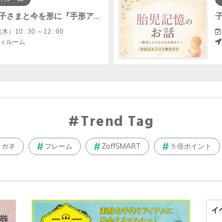
【中止】お子さまと今を形に『手形アート・ﾌｧｰｽﾄｶｯﾄｱｰﾄ』
木）10 : 30 ～12 : 00
ィルーム
Trend Tag
メガネ
フレーム
ZoffSMART
５倍ポイント