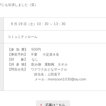
プにも出演しました（笑）
9 月 19 日（土）10：30 ～ 13：30
コミュニティルーム
【参  加  費】　500円

【事前予約】　不要  　※定員８名

【対       象】　 なし

【持  参  物】　飲み物　運動靴　タオル

【問合せ先】　ワクワクおとなサークル

　　　　　　　　担当名：上田直子　

　 　　　　　   　メール：monsoon1030@au.com

応募はこちら