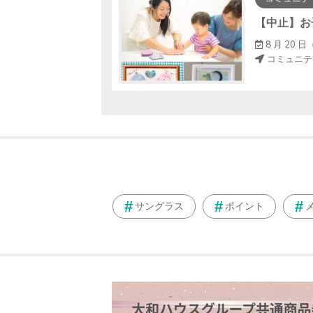
初めてのキッズヨガ教室（年中～小学生）
～ 17 : 30
8 月 20 日（
コミュニテ
サングラス
ポイント