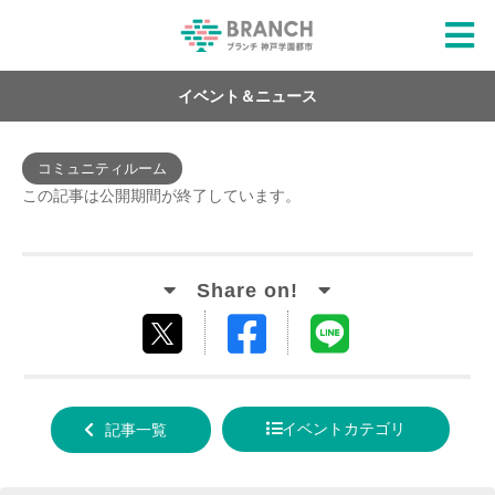
イベント＆ニュース
コミュニティルーム
この記事は公開期間が終了しています。
Facebook
LINE
tweet
でシ
で送
する
ェア
る
イベントカテゴリ
記事一覧
する