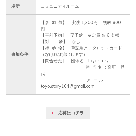
場所
コミュニティルーム
【参  加  費】    実践 1,200円　 初級 800
円

【事前予約】　要予約　※定員 各 6 名様

【対        象】　なし

【持  参  物】　筆記用具、タロットカード
参加条件
（なければ貸出します）

【問合せ先】    団体名：toyo.story

	　               　　　担  当 名 ：宮垣　登
代                                                        

                                      メ  ー ル   :  
toyo.story104@gmail.com
応募はコチラ