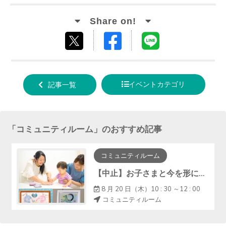
Facebook
LINE
tweet
でシ
で送
する
ェア
る
イベントカテゴリ
記事一覧
する
「
コミュニティルーム
」のおすすめ記事
コミュニティルーム
【中止】お子さまと今を形に『手形アート・ﾌｧｰｽﾄｶｯﾄｱｰﾄ』
8 月 20 日（木）10 : 30 ～12 : 00
コミュニティルーム