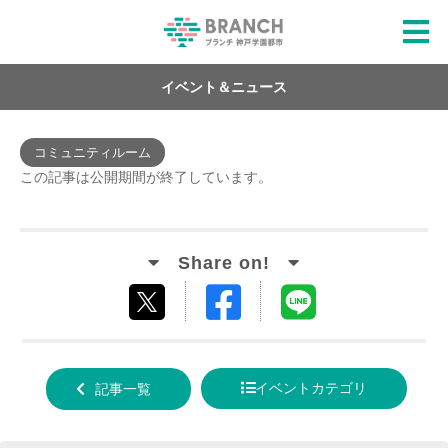
イベント＆ニュース
コミュニティルーム
この記事は公開期間が終了しています。
Facebook
LINE
tweet
でシ
で送
する
ェア
る
イベントカテゴリ
記事一覧
する