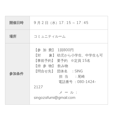
開催日時
9 月 2 日（水）17 : 15 ～ 17 : 45
場所
コミュニティルーム
【参  加  費】  1回800円 

【対        象】 幼児から小学生、中学生も可

【事前予約】  要予約   ※定員 15名

【持  参  物】  飲み物

【問合せ先】  団体名　：SING

参加条件
	                 担  当      ：尾崎

　                     電話番号 ：080-1424-
2127

	                 メ  ー  ル ：