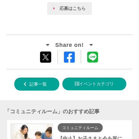
応募はこちら
Facebook
LINE
tweet
でシ
で送
する
ェア
る
イベントカテゴリ
記事一覧
する
「
コミュニティルーム
」のおすすめ記事
コミュニティルーム
【中止】お子さまと今を形に『手形アート・ﾌｧｰｽﾄｶｯﾄｱｰﾄ』