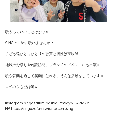
歌うっていいことばかり♬
SINGで一緒に歌いませんか？
子ども達ひとりひとりの歌声と個性は宝物😊
地域のお祭りや施設訪問、ブランチのイベントにも出演♬
歌や音楽を通じて笑顔になれる、そんな活動をしています♫
コベカツも登
録済♫
Instagram singozafumi?igshid=YmMyMTA2M2Y=
HP https://singozafumi.wixsite.com/sing