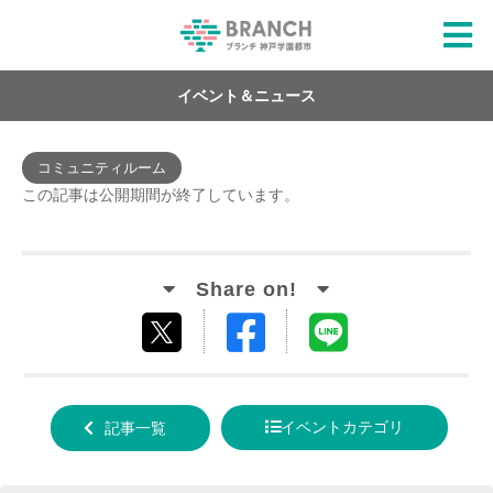
イベント＆ニュース
コミュニティルーム
この記事は公開期間が終了しています。
Facebook
LINE
tweet
でシ
で送
する
ェア
る
イベントカテゴリ
記事一覧
する