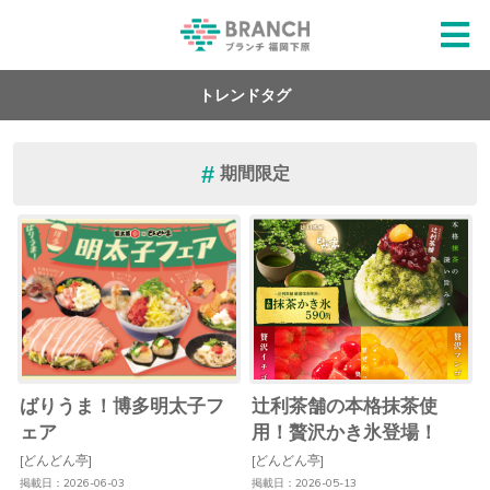
トレンドタグ
期間限定
ばりうま！博多明太子フ
辻利茶舗の本格抹茶使
ェア
用！贅沢かき氷登場！
[どんどん亭]
[どんどん亭]
掲載日：2026-06-03
掲載日：2026-05-13