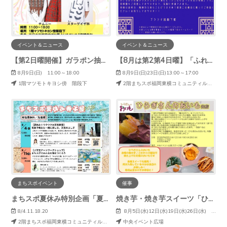
イベント＆ニュース
イベント＆ニュース
【第2日曜開催】ガラポン抽選会で素敵な賞品が当たる！
【8月は第2第4日曜】「ふれあい将棋」開催☆
8月9日(日) 11:00～18:00
8月9日(日)23日(日)13:00～17:00
1階マツモトキヨシ傍 階段下
2階まちスポ福岡東横コミュニティルーム
まちスポイベント
催事
まちスポ夏休み特別企画「夏休み寺子屋」
焼き芋・焼き芋スイーツ「ひらぎさんのおいも」出店！
8/4.11.18.20
8月5日(水)12日(水)19日(水)26日(水) 13:00～17:00
2階まちスポ福岡東横コミュニティルーム
中央イベント広場