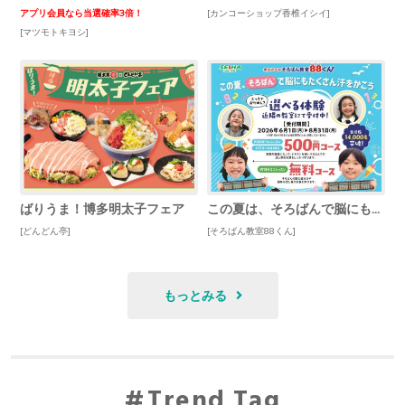
アプリ会員なら当選確率3倍！
[カンコーショップ香椎イシイ]
[マツモトキヨシ]
ばりうま！博多明太子フェア
この夏は、そろばんで脳にも汗をかこう！
[どんどん亭]
[そろばん教室88くん]
もっとみる
Trend Tag