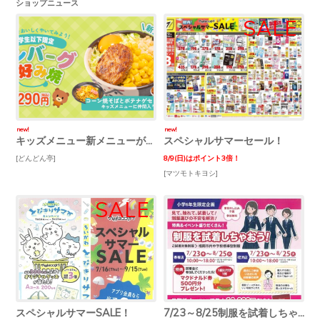
ショップニュース
new!
new!
キッズメニュー新メニューが仲間入り！
スペシャルサマーセール！
[どんどん亭]
8/9(日)はポイント3倍！
[マツモトキヨシ]
スペシャルサマーSALE！
7/23～8/25制服を試着しちゃおう！試着会開催