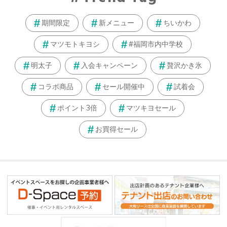
期間限定
新メニュー
ちいかわ
マツモトキヨシ
#福岡市内中学校
明太子
入会キャンペーン
贅沢かき氷
コラボ商品
セール開催中
試着会
ポイント3倍
マツキヨセール
お買得セール