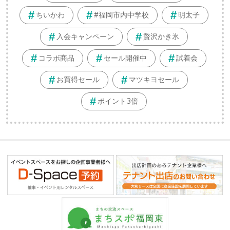
ちいかわ
#福岡市内中学校
明太子
入会キャンペーン
贅沢かき氷
コラボ商品
セール開催中
試着会
お買得セール
マツキヨセール
ポイント3倍