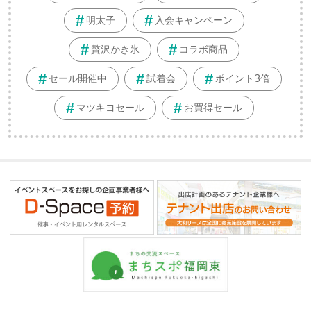
明太子
入会キャンペーン
贅沢かき氷
コラボ商品
セール開催中
試着会
ポイント3倍
マツキヨセール
お買得セール