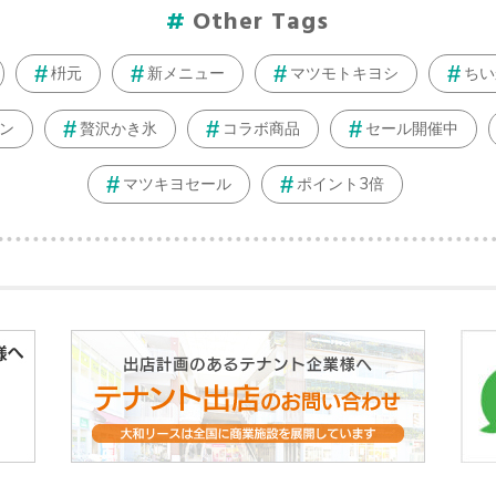
Other Tags
枡元
新メニュー
マツモトキヨシ
ちい
ン
贅沢かき氷
コラボ商品
セール開催中
マツキヨセール
ポイント3倍