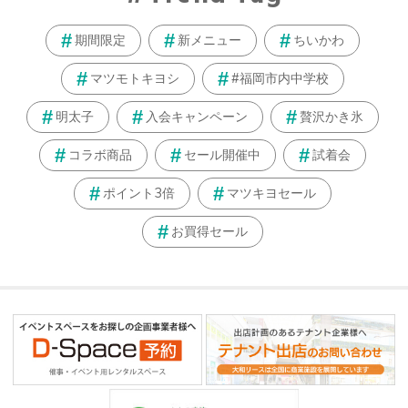
期間限定
新メニュー
ちいかわ
マツモトキヨシ
#福岡市内中学校
明太子
入会キャンペーン
贅沢かき氷
コラボ商品
セール開催中
試着会
ポイント3倍
マツキヨセール
お買得セール