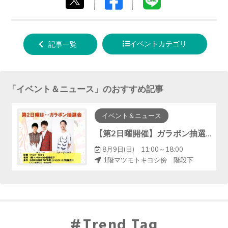
tweet
でシ
で送
する
ェア
る
イベントカテゴリ
記事一覧
する
「
イベント＆ニュース
」のおすすめ記事
イベント＆ニュース
【第2日曜開催】ガラポン抽選会で素敵な賞品が当たる！
8月9日(日) 11:00～18:00
1階マツモトキヨシ傍 階段下
Trend Tag