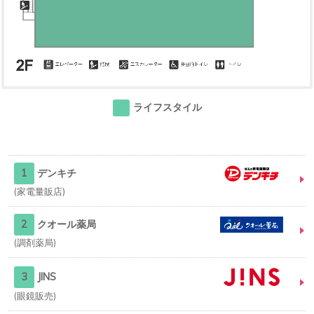
ライフスタイル
1
デンキチ
家電量販店
2
クオール薬局
調剤薬局
3
JINS
眼鏡販売