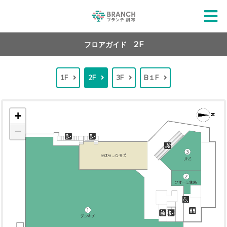
2F
フロアガイド
1F
2F
3F
B１F
+
−