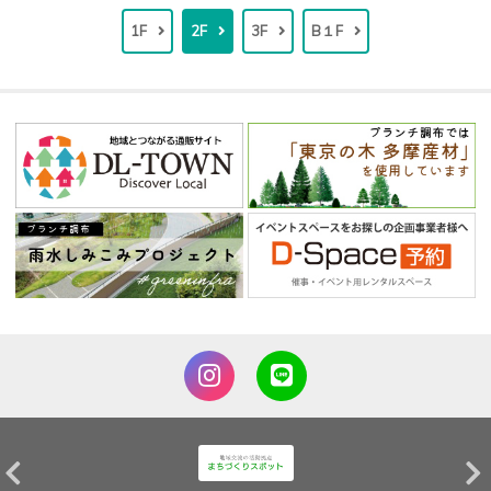
1F
2F
3F
B１F