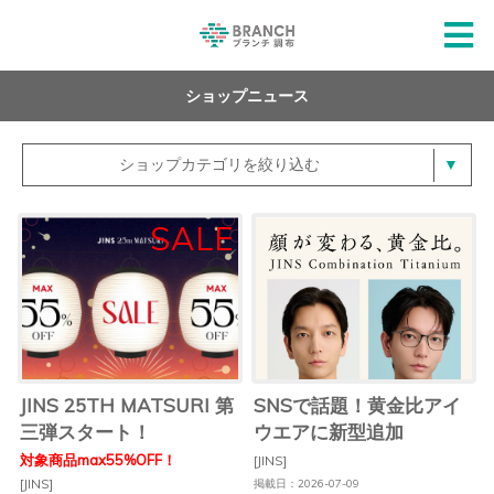
ショップニュース
ショップカテゴリを絞り込む
JINS 25TH MATSURI 第
SNSで話題！黄金比アイ
三弾スタート！
ウエアに新型追加
対象商品max55%OFF！
[JINS]
[JINS]
掲載日：2026-07-09