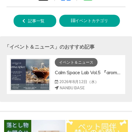
tweet
でシ
で送
する
ェア
る
イベントカテゴリ
記事一覧
する
「
イベント＆ニュース
」のおすすめ記事
イベント＆ニュース
Calm Space Lab Vol.5 『aroma spice』
2026年8月12日（水）
NANBU BASE