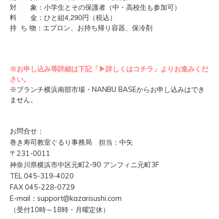
対 象：小学生とその保護者（中・高校生も参加可）
円（税込）
料 金：ひと組4,290
持 ち 物：エプロン、お持ち帰り容器、保冷剤
※お申し込み等詳細は下記「▶詳しくはコチラ」よりお進みくだ
さい。
※ブランチ横浜南部市場・NANBU BASEからお申し込みはでき
ません。
お問合せ：
巻き寿司教室ぐるり事務局 担当：中矢
〒231-0011
神奈川県横浜市中区元町2-90 アンフィニ元町3F
TEL 045-319-4020
FAX 045-228-0729
E-mail：support@kazarisushi.com
（受付10時～18時・月曜定休）