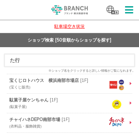
駐車場空き状況
ショップ検索 [50音順からショップを探す]
た行
※ショップ名をクリックすると詳しい情報がご覧になれます。
宝くじロトハウス 横浜南部市場店
[
1F
]
宝くじ販売
駄菓子屋ケンちゃん
[
1F
]
駄菓子屋
チャイハネDEPO南部市場
[
1F
]
衣料品・服飾雑貨