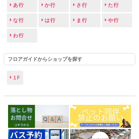
あ行
か行
さ行
た行
な行
は行
ま行
や行
わ行
フロアガイドからショップを探す
1F