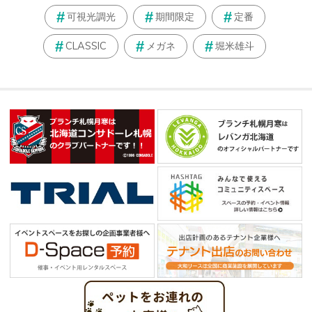
可視光調光
期間限定
定番
CLASSIC
メガネ
堀米雄斗