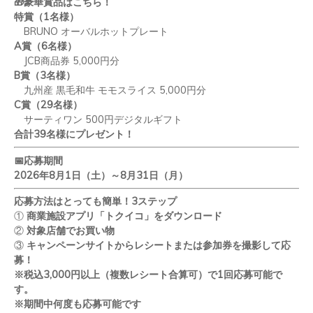
🎁
豪華賞品はこちら！
特賞（
1
名様）
BRUNO
オーバルホットプレート
A
賞（
6
名様）
JCB
商品券
5,000
円分
B
賞（
3
名様）
九州産 黒毛和牛 モモスライス
5,000
円分
C
賞（
29
名様）
サーティワン
500
円デジタルギフト
合計
39
名様にプレゼント！
📅
応募期間
2026
年
8
月
1
日（土）～
8
月
31
日（月）
応募方法はとっても簡単！
3
ステップ
①
商業施設アプリ「トクイコ」をダウンロード
②
対象店舗でお買い物
③
キャンペーンサイトからレシートまたは参加券を撮影して応
募！
※税込
3,000
円以上（複数レシート合算可）で
1
回応募可能で
す。
※期間中何度も応募可能です