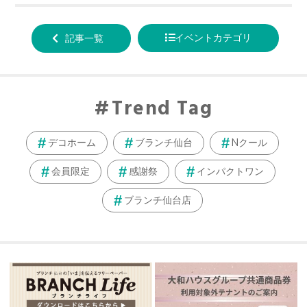
tweet
でシ
で送
する
ェア
る
イベントカテゴリ
記事一覧
する
Trend Tag
デコホーム
ブランチ仙台
Nクール
会員限定
感謝祭
インパクトワン
ブランチ仙台店