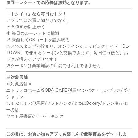
※同一レシートでの応募は無効となります。
「トクイコ」なら毎日おトク！
アプリではお買い物だけでなく、
🚶
8,000
歩以上歩く
🎯
毎日のルーレットに挑戦
📍
来館して
QR
コードを読み取る
ことでスタンプが貯まり、オンラインショッピングサイト「
DL-
TOWN
」で使えるクーポンと交換できます。毎日使うほど、お
トクが増えるアプリです！
※クーポンは商業施設の店舗では利用できません。
🛒
対象店舗
≪対象店舗≫
ニトリデコホーム
/SOBA CAFE
孫三
/
インパクトワンプラス
/
ダイ
シャリン
しゃぶしゃぶ但馬屋/
ソフトバンク
/
よつば
Bakery/
トレンタ
/
シロ
ーの店
ヤマト屋書店
/
バーガーキング
この夏は、お買い物もアプリも楽しんで豪華賞品をゲットしよ