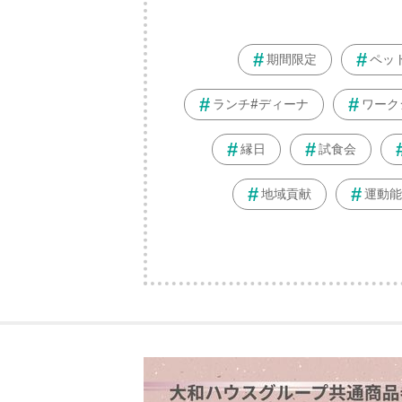
期間限定
ペッ
ランチ#ディーナ
ワーク
縁日
試食会
地域貢献
運動能