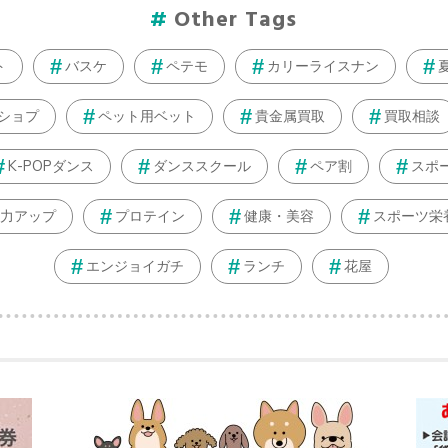
Other Tags
ト
バスケ
ペテモ
カリーライスナン
ショプ
ペット用ベット
貴金属買取
買取相談
K-POPダンス
ダンススクール
ペア割
スポ
力アップ
プロテイン
健康・美容
スポーツ栄
エンジョイガチ
ランチ
花屋