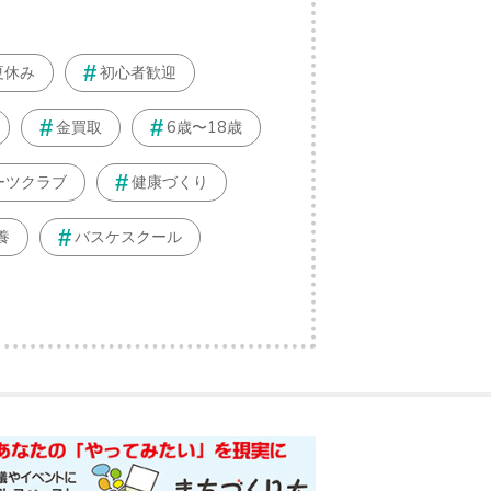
夏休み
初心者歓迎
金買取
6歳〜18歳
ーツクラブ
健康づくり
養
バスケスクール