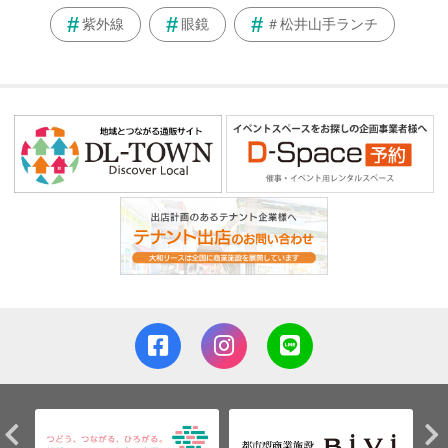
紫外線
眼鏡
＃松井山手ランチ