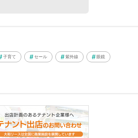
子育て
セール
紫外線
眼鏡