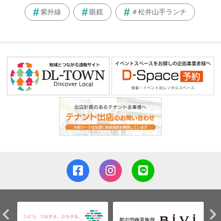
紫外線
眼鏡
＃松井山手ランチ