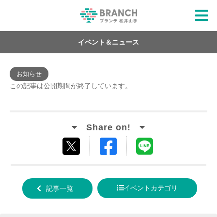
イベント＆ニュース
お知らせ
この記事は公開期間が終了しています。
Facebook
LINE
tweet
でシ
で送
する
ェア
る
イベントカテゴリ
記事一覧
する