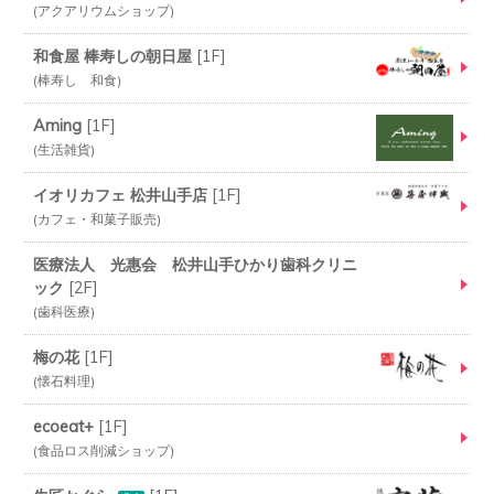
アクアリウムショップ
和食屋 棒寿しの朝日屋
[
1F
]
棒寿し 和食
Aming
[
1F
]
生活雑貨
イオリカフェ 松井山手店
[
1F
]
カフェ・和菓子販売
医療法人 光惠会 松井山手ひかり歯科クリニ
ック
[
2F
]
歯科医療
梅の花
[
1F
]
懐石料理
ecoeat+
[
1F
]
食品ロス削減ショップ