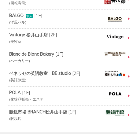
回転寿司
BALGO
[
1F
]
求人
洋風バル
Vintage 松井山手店
[
2F
]
美容室
Blanc de Blanc Bakery
[
1F
]
ベーカリー
ベネッセの英語教室 BE studio
[
2F
]
英語教室
POLA
[
1F
]
化粧品販売・エステ
眼鏡市場 BRANCH松井山手店
[
1F
]
眼鏡店