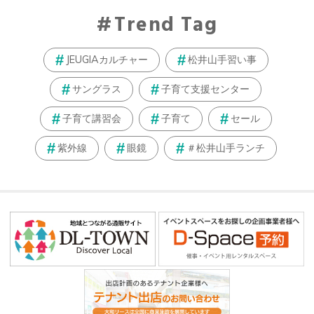
Trend Tag
JEUGIAカルチャー
松井山手習い事
サングラス
子育て支援センター
子育て講習会
子育て
セール
紫外線
眼鏡
＃松井山手ランチ