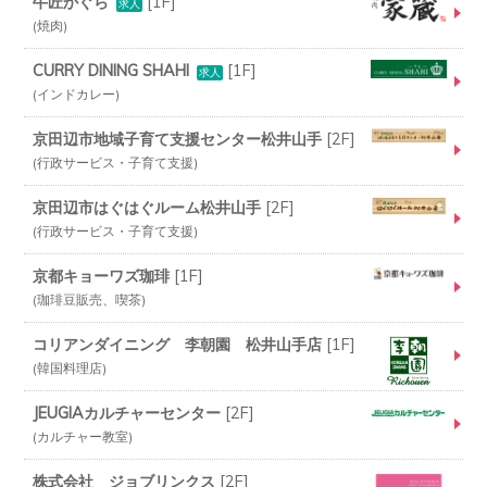
牛匠かぐら
[
1F
]
求人
焼肉
CURRY DINING SHAHI
[
1F
]
求人
インドカレー
京田辺市地域子育て支援センター松井山手
[
2F
]
行政サービス・子育て支援
京田辺市はぐはぐルーム松井山手
[
2F
]
行政サービス・子育て支援
京都キョーワズ珈琲
[
1F
]
珈琲豆販売、喫茶
コリアンダイニング 李朝園 松井山手店
[
1F
]
韓国料理店
JEUGIAカルチャーセンター
[
2F
]
カルチャー教室
株式会社 ジョブリンクス
[
2F
]