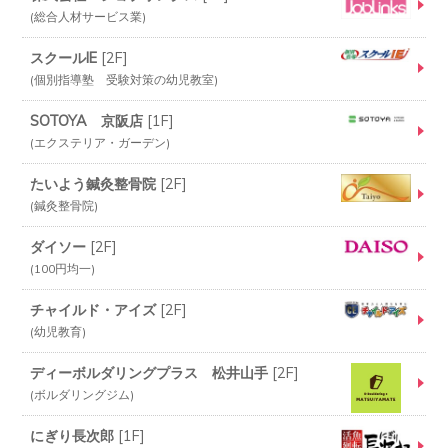
総合人材サービス業
スクールIE
[
2F
]
個別指導塾 受験対策の幼児教室
SOTOYA 京阪店
[
1F
]
エクステリア・ガーデン
たいよう鍼灸整骨院
[
2F
]
鍼灸整骨院
ダイソー
[
2F
]
100円均一
チャイルド・アイズ
[
2F
]
幼児教育
ディーボルダリングプラス 松井山手
[
2F
]
ボルダリングジム
にぎり長次郎
[
1F
]