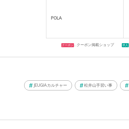
POLA
…クーポン掲載ショップ
クーポン
求人
JEUGIAカルチャー
松井山手習い事