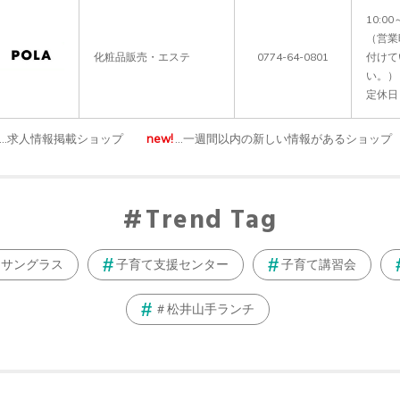
10:00～
（営業
化粧品販売・エステ
0774-64-0801
付けて
い。）

…求人情報掲載ショップ
new!
…一週間以内の新しい情報があるショップ
Trend Tag
サングラス
子育て支援センター
子育て講習会
＃松井山手ランチ