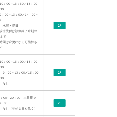
0：00～13：30／15：00
0

：00～13：00／14：00～


　水曜・祝日

2F
診療受付は診療終了時刻の
まで

時間は変更になる可能性も
す
0：00～13：00／16：00
0

9：00～13：00／15：00
2F
0  

：なし
：00～20：00　土日祝 9：
：00

2F
：なし（年始３日を除く）