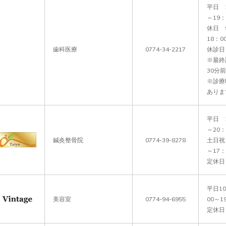
平日　1
～19：3
休日　9
18：00
歯科医療
0774-34-2217
休診日
※最終
30分前
※診療
ありま
平日　1
～20：3
鍼灸整骨院
0774-39-8278
土日祝　
～17：3
定休日
平日10
美容室
0774-94-6955
00～19
定休日