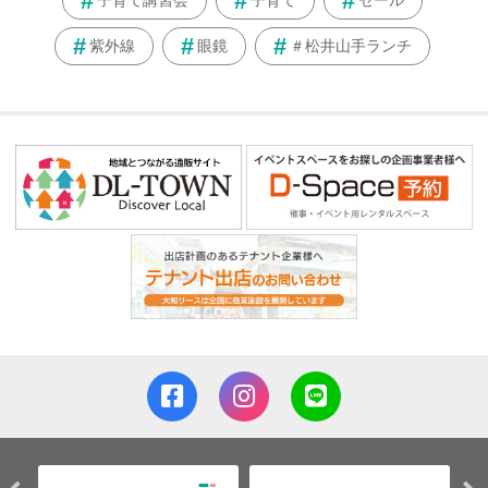
子育て講習会
子育て
セール
紫外線
眼鏡
＃松井山手ランチ