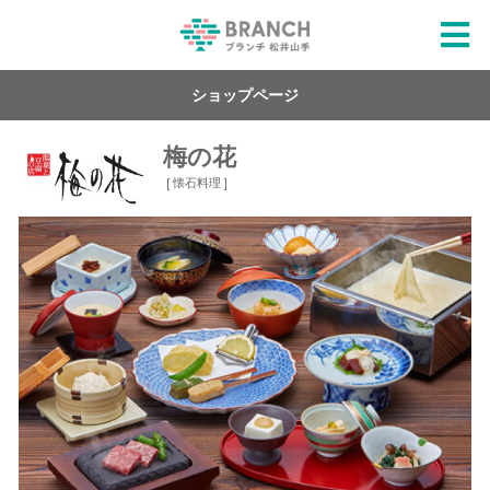
ショップページ
梅の花
[ 懐石料理 ]