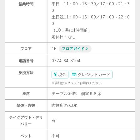
平日　11：00～15：30／17：00～21：3
営業時間
0 

土日祝11：00～16：00／17：00～22：0
0

（LO：共に1時間前）　

定休日：なし
1F
フロア
フロアガイド
0774-64-8104
電話番号
決済方法
現金
クレジットカード
※詳細はスタッフにお尋ねください
テーブル36席 個室５８席
座席
喫煙所のみOK
禁煙・喫煙
テイクアウト・デリ
有
バリー
不可
ペット