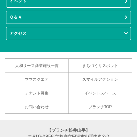
イベント
Ｑ＆Ａ
アクセス
大和リース商業施設一覧
まちづくりスポット
ママスクエア
スマイルアクション
テナント募集
イベントスペース
お問い合わせ
ブランチTOP
【ブランチ松井山手】
〒610-0356
京都府京田辺市山手中央3-2