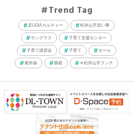
Trend Tag
JEUGIAカルチャー
松井山手習い事
サングラス
子育て支援センター
子育て講習会
子育て
セール
紫外線
眼鏡
＃松井山手ランチ