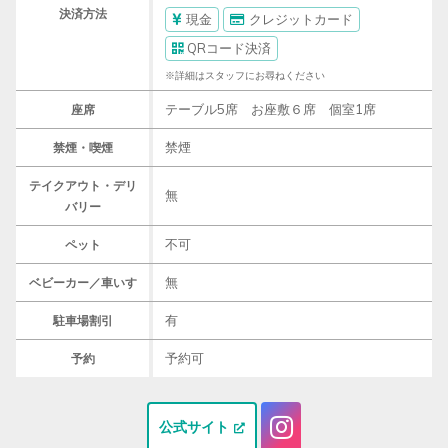
決済方法
現金
クレジットカード
QRコード決済
※詳細はスタッフにお尋ねください
テーブル5席 お座敷６席 個室1席
座席
禁煙
禁煙・喫煙
テイクアウト・デリ
無
バリー
不可
ペット
無
ベビーカー／車いす
有
駐車場割引
予約可
予約
公式サイト