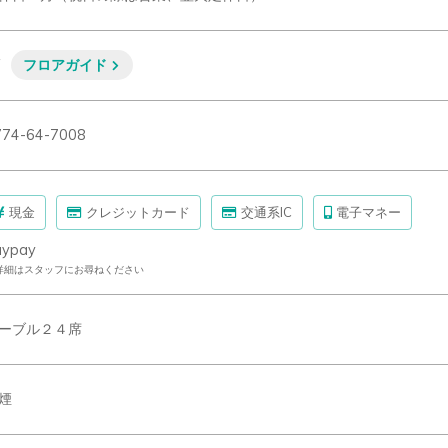
F
フロアガイド
774-64-7008
現金
クレジットカード
交通系IC
電子マネー
aypay
詳細はスタッフにお尋ねください
ーブル２４席
煙