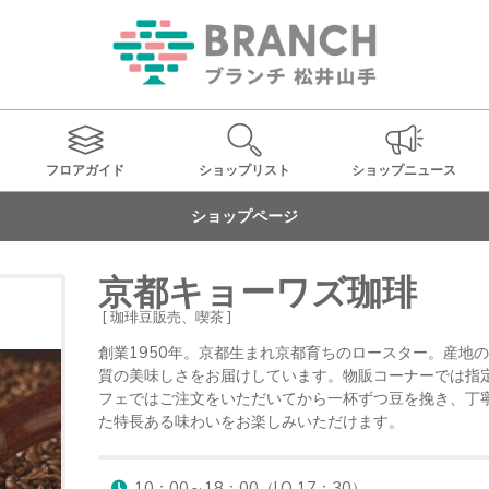
フロアガイド
ショップ
リスト
ショップ
ニュース
ショップページ
京都キョーワズ珈琲
[ 珈琲豆販売、喫茶 ]
創業1950年。京都生まれ京都育ちのロースター。産地
質の美味しさをお届けしています。物販コーナーでは指
フェではご注文をいただいてから一杯ずつ豆を挽き、丁
た特長ある味わいをお楽しみいただけます。
10：00～18：00（LO 17：30）
