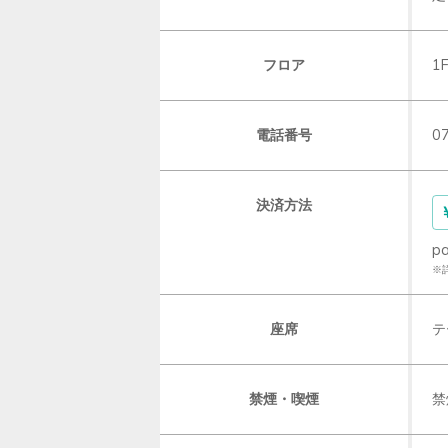
フロア
1
電話番号
0
決済方法
p
※
座席
テ
禁煙・喫煙
禁