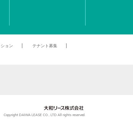
クション
テナント募集
Copyright DAIWA LEASE CO., LTD All rights reserved.