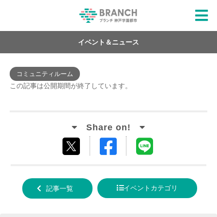
イベント＆ニュース
コミュニティルーム
この記事は公開期間が終了しています。
Facebook
LINE
tweet
でシ
で送
する
ェア
る
イベントカテゴリ
記事一覧
する