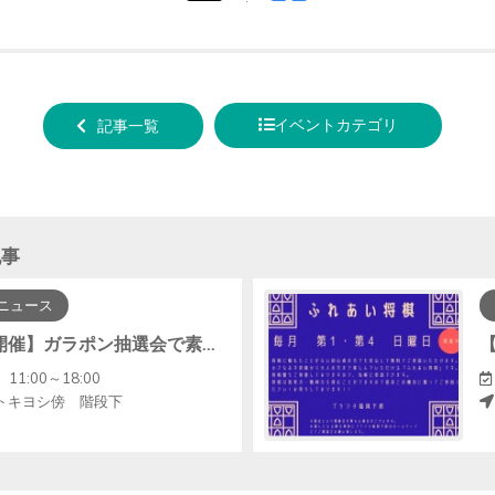
tweet
でシ
する
ェア
する
イベントカテゴリ
記事一覧
記事
ニュース
【第2日曜開催】ガラポン抽選会で素敵な賞品が当たる！
11:00～18:00
トキヨシ傍 階段下