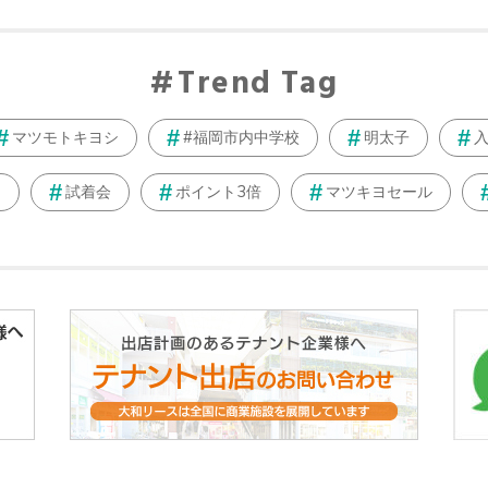
Trend Tag
マツモトキヨシ
#福岡市内中学校
明太子
中
試着会
ポイント3倍
マツキヨセール